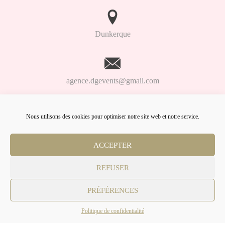
Dunkerque
agence.dgevents@gmail.com
Nous utilisons des cookies pour optimiser notre site web et notre service.
06.98.91.93.61
ACCEPTER
Lien
Lien
Lien
Facebook
Linkedin
Instagram
REFUSER
© DG Events
PRÉFÉRENCES
Politique de confidentialité