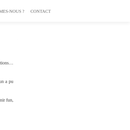
MES-NOUS ?
CONTACT
ations…
cun a pu
nir fun,