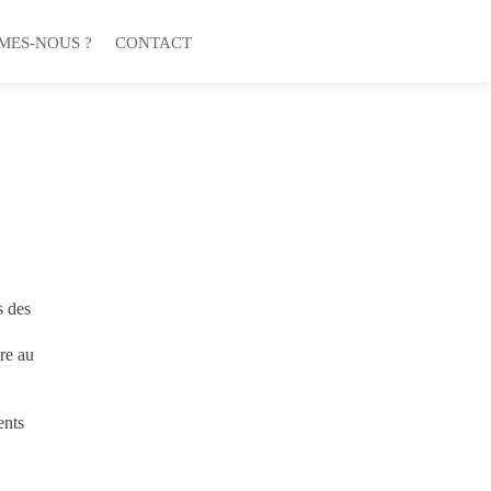
MES-NOUS ?
CONTACT
s des
ire au
ents