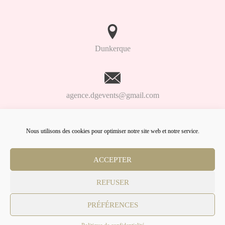
Dunkerque
agence.dgevents@gmail.com
Nous utilisons des cookies pour optimiser notre site web et notre service.
06.98.91.93.61
ACCEPTER
Lien
Lien
Lien
Facebook
Linkedin
Instagram
REFUSER
© DG Events
PRÉFÉRENCES