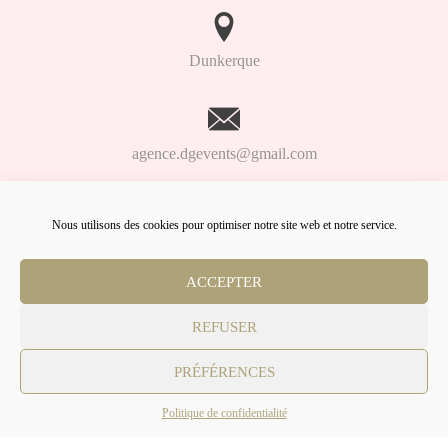
Dunkerque
agence.dgevents@gmail.com
Nous utilisons des cookies pour optimiser notre site web et notre service.
06.98.91.93.61
ACCEPTER
Lien
Lien
Lien
Facebook
Linkedin
Instagram
REFUSER
© DG Events
PRÉFÉRENCES
Politique de confidentialité