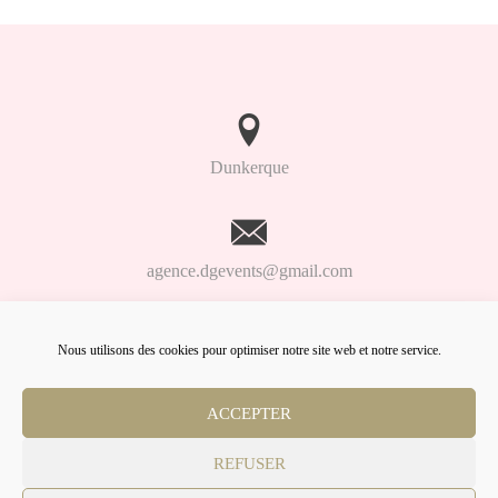
Dunkerque
agence.dgevents@gmail.com
Nous utilisons des cookies pour optimiser notre site web et notre service.
06.98.91.93.61
ACCEPTER
Lien
Lien
Lien
Facebook
Linkedin
Instagram
REFUSER