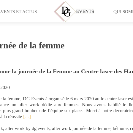
EVENTS ET ACTUS
QUI SOM
urnée de la femme
our la journée de la Femme au Centre laser des Ha
 2020
e la femme, DG Events à organisé le 6 mars 2020 au le centre laser es
ance un after work dédié aux femmes. Nous avons habillé le li
le plus grand bonheur de l’équipe sur place. Merci à notre décoratric
E
à la réussite
[…]
n
s
rk
,
after work by dg events
,
after work journée de la femme
,
béthune
,
c