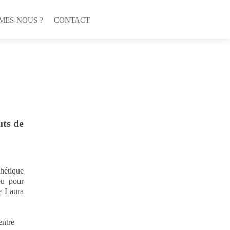
MES-NOUS ?
CONTACT
uts de
thétique
eu pour
e Laura
entre