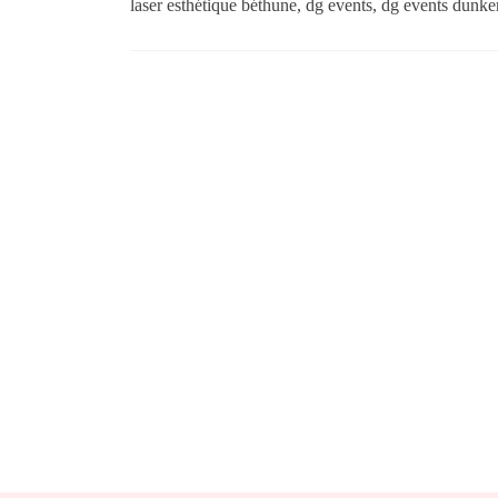
laser esthétique béthune
,
dg events
,
dg events dunke