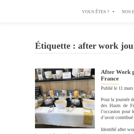
VOUS ÊTES ?
NOS 
Étiquette :
after work jo
After Work p
France
Publié le
11 mars
Pour la journée d
des Hauts de Fr
l’occasion pour 
d’avoir contribué 
Identifié
after wo