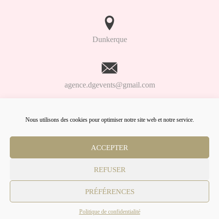
u
s
s
u
Dunkerque
r
A
t
e
l
agence.dgevents@gmail.com
i
e
r
p
Nous utilisons des cookies pour optimiser notre site web et notre service.
06.98.91.93.61
e
e
ACCEPTER
l
i
Lien
Lien
Lien
n
Facebook
Linkedin
Instagram
REFUSER
g
© DG Events
c
PRÉFÉRENCES
h
e
Politique de confidentialité
z