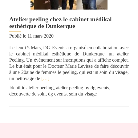
Atelier peeling chez le cabinet médikal
esthétique de Dunkerque
Publié le
11 mars 2020
Le Jeudi 5 Mars, DG Events a organisé en collaboration avec
le cabinet médikal esthétique de Dunkerque, un atelier
Peeling. Un événement sur inscriptions qui a affiché complet.
Le but était pour le Docteur Marie Levisse de faire découvrir
à une 20aine de femmes le peeling, qui est un soin du visage,
E
un nettoyage de
[…]
n
Identifié
atelier peeling
,
atelier peeling by dg events
,
s
découverte de soin
,
dg events
,
soin du visage
a
v
o
i
r
p
l