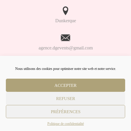
Dunkerque
agence.dgevents@gmail.com
Nous utilisons des cookies pour optimiser notre site web et notre service.
06.98.91.93.61
ACCEPTER
Lien
Lien
Lien
Facebook
Linkedin
Instagram
REFUSER
© DG Events
PRÉFÉRENCES
Politique de confidentialité